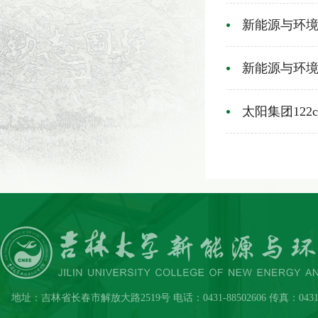
新能源与环境
新能源与环
太阳集团122
地址：吉林省长春市解放大路2519号 电话：0431-88502606 传真：0431-8850