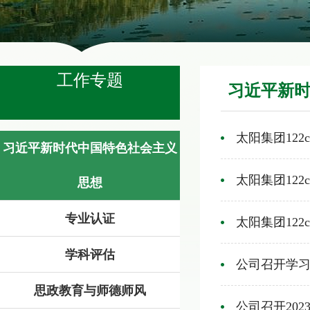
工作专题
习近平新
太阳集团12
习近平新时代中国特色社会主义
太阳集团122
思想
专业认证
太阳集团122
学科评估
公司召开学习
思政教育与师德师风
公司召开20