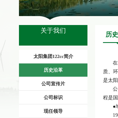
关于我们
历
​太阳集团122cc简介
在
历史沿革
质、环
是太阳
公司宣传片
公
公司标识
程是国
●
现任领导
1