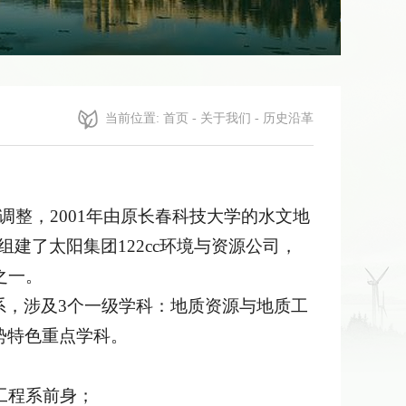
当前位置:
首页
-
关于我们
-
历史沿革
合调整，2001年由原长春科技大学的水文地
组建了太阳集团122cc环境与资源公司，
司之一。
系，涉及3个一级学科：地质资源与地质工
势特色重点学科。
工程系前身；