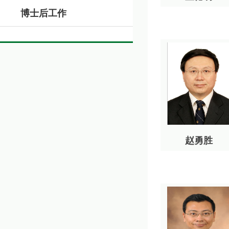
博士后工作
赵勇胜