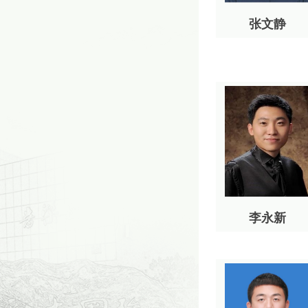
张文静
李永新