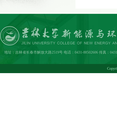
地址：吉林省长春市解放大路2519号 电话：0431-88502606 传真：0431-8850
Copy