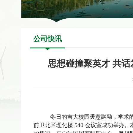
公司快讯
思想碰撞聚英才 共话
冬日的吉大校园暖意融融，学术
前卫北区理化楼 540 会议室成功举办