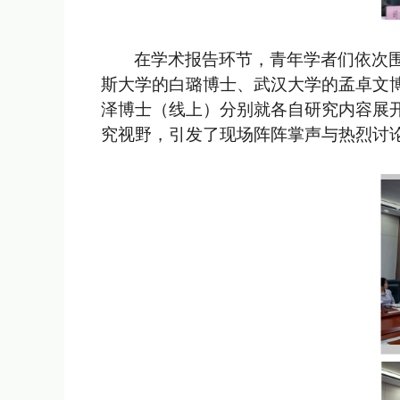
在学术报告环节，青年学者们依次
斯大学的白璐博士、武汉大学的孟卓文
泽博士（线上）分别
就各自研究内容
展
究视野，引发了现场阵阵掌声与热烈讨