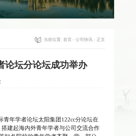
当前位置:
首页
-
公司快讯
- 正文
学者论坛分论坛成功举办
次
5 年国际青年学者论坛太阳集团122cc分论坛在
题，搭建起海内外青年学者与公司交流合作