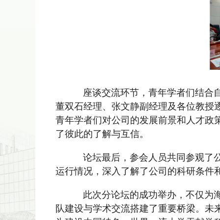
座谈交流环节，青年学者们结合
董双石经理、张文静副经理及各位教授
青年学者们对公司的发展前景和人才政
了彼此的了解与互信。
论坛最后，参会人员共同参观了
运行情况，深入了解了公司的科研条件
此次分论坛的成功举办，不仅为
队建设与学术交流搭建了重要桥梁。未来