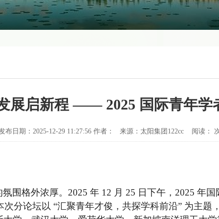
发展启新程 —— 2025 国际青年
发布日期：2025-12-29 11:27:56 作者： 来源：太阳集团122cc 阅读：
的氛围格外浓厚。
2025 年 12 月 25 日下午，202
。本次分论坛以 “汇聚青年才俊，共探学科前沿” 为主