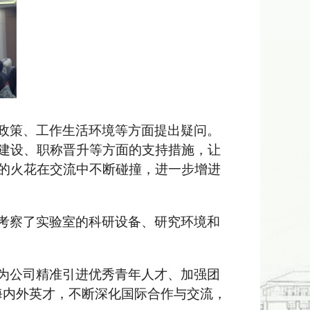
政策、工作生活环境等方面提出疑问。
建设、职称晋升等方面的支持措施，让
的火花在交流中不断碰撞，进一步增进
考察了实验室的科研设备、研究环境和
为公司精准引进优秀青年人才、加强团
海内外英才，不断深化国际合作与交流，