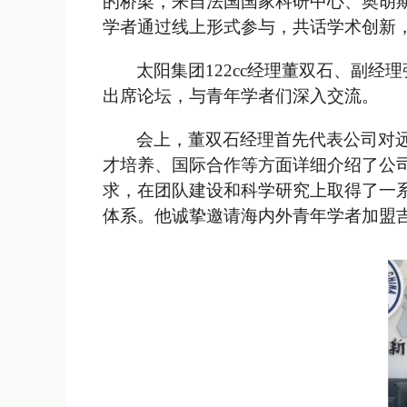
的桥梁，来自法国国家科研中心、奥胡
学者通过线上形式参与，共话学术创新
太阳集团122cc经理董双石、副
出席论坛，与青年学者们深入交流。
会上，董双石经理首先代表公司对
才培养、国际合作等方面详细介绍了公司
求，在团队建设和科学研究上取得了一
体系。他诚挚邀请海内外青年学者加盟